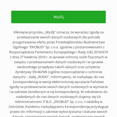
Kliknięcie przycisku „Wyślij” oznacza, że wyrażasz zgodę na
przetwarzanie swoich danych osobowych dla potrzeb
przygotowania oferty przez Przedsiębiorstwo Budownictwa
Ogólnego "EKOBUD" Sp. z o.o. zgodnie z postanowieniami z
Rozporządzenia Parlamentu Europejskiego i Rady (UE) 2016/679
z dnia 27 kwietnia 2016 r. w sprawie ochrony osób fizycznych w
związku z przetwarzaniem danych osobowych i w sprawie
swobodnego przepływu takich danych oraz uchylenia
dyrektywy 95/46/WE (ogólne rozporządzenie o ochronie
danych) – dalej „RODO”, Informujemy, że nadsyłając do nas
korespondencję w wersji elektronicznej wyrażacie Państwo
zgodę na przetwarzanie swoich danych osobowych w wymiarze
i w zakresie określonym w tej korespondencji. W odniesieniu do
nadesłanych do nas danych osobowych stajemy się ich
Administratorem: P.B.O. „EKOBUD” Sp. z o.o. z siedzibą w
Ostródzie. Każdemu nadsyłającemu korespondencję przysługuje
prawo do: informacji o zakresie wykorzystania i statusie swoich
danych, sprostowania swoich danych, przetwarzania swoich