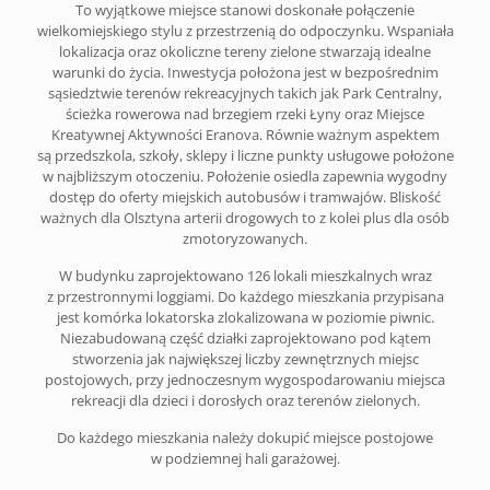
To wyjątkowe miejsce stanowi doskonałe połączenie
wielkomiejskiego stylu z przestrzenią do odpoczynku. Wspaniała
lokalizacja oraz okoliczne tereny zielone stwarzają idealne
warunki do życia. Inwestycja położona jest w bezpośrednim
sąsiedztwie terenów rekreacyjnych takich jak Park Centralny,
ścieżka rowerowa nad brzegiem rzeki Łyny oraz Miejsce
Kreatywnej Aktywności Eranova. Równie ważnym aspektem
są przedszkola, szkoły, sklepy i liczne punkty usługowe położone
w najbliższym otoczeniu. Położenie osiedla zapewnia wygodny
dostęp do oferty miejskich autobusów i tramwajów. Bliskość
ważnych dla Olsztyna arterii drogowych to z kolei plus dla osób
zmotoryzowanych.
W budynku zaprojektowano 126 lokali mieszkalnych wraz
z przestronnymi loggiami. Do każdego mieszkania przypisana
jest komórka lokatorska zlokalizowana w poziomie piwnic.
Niezabudowaną część działki zaprojektowano pod kątem
stworzenia jak największej liczby zewnętrznych miejsc
postojowych, przy jednoczesnym wygospodarowaniu miejsca
rekreacji dla dzieci i dorosłych oraz terenów zielonych.
Do każdego mieszkania należy dokupić miejsce postojowe
w podziemnej hali garażowej.