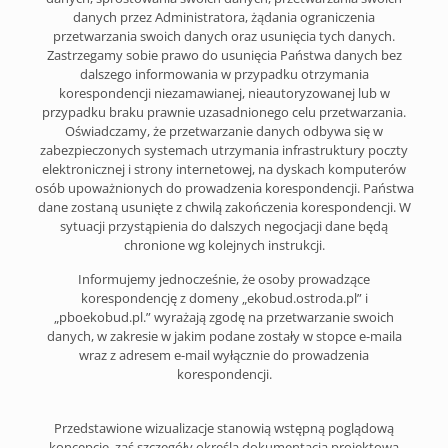
danych przez Administratora, żądania ograniczenia
przetwarzania swoich danych oraz usunięcia tych danych.
Zastrzegamy sobie prawo do usunięcia Państwa danych bez
dalszego informowania w przypadku otrzymania
korespondencji niezamawianej, nieautoryzowanej lub w
przypadku braku prawnie uzasadnionego celu przetwarzania.
Oświadczamy, że przetwarzanie danych odbywa się w
zabezpieczonych systemach utrzymania infrastruktury poczty
elektronicznej i strony internetowej, na dyskach komputerów
osób upoważnionych do prowadzenia korespondencji. Państwa
dane zostaną usunięte z chwilą zakończenia korespondencji. W
sytuacji przystąpienia do dalszych negocjacji dane będą
chronione wg kolejnych instrukcji.
Informujemy jednocześnie, że osoby prowadzące
korespondencję z domeny „ekobud.ostroda.pl” i
„pboekobud.pl.” wyrażają zgodę na przetwarzanie swoich
danych, w zakresie w jakim podane zostały w stopce e-maila
wraz z adresem e-mail wyłącznie do prowadzenia
korespondencji.
Przedstawione wizualizacje stanowią wstępną poglądową
koncepcję, zaś szczegóły określa dokumentacja projektowa